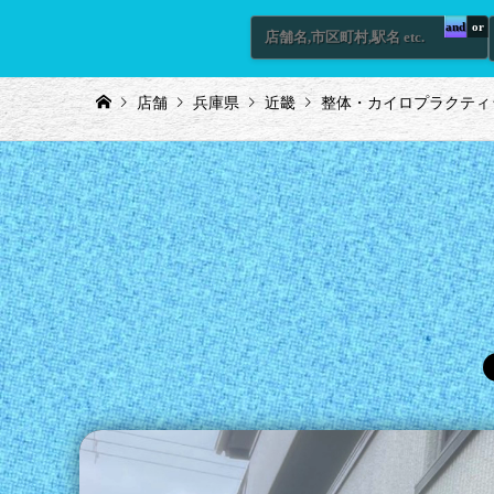
and
or
店舗
兵庫県
近畿
整体・カイロプラクティ