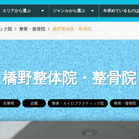
エリアから選ぶ
ジャンルから選ぶ
今求めているもの
ック院
整骨・接骨院
橋野整体院・整骨院
橋野整体院・整骨院
兵庫県
近畿
整体・カイロプラクティック院
整骨・接骨院