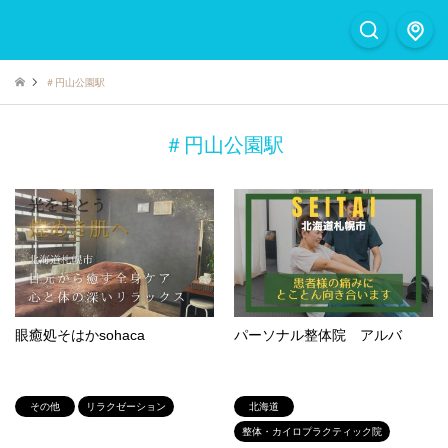
＃円山公園駅
＃円山公園駅
眼癒処そはかsohaca
パーソナル整体院 アルバ
その他
リラクゼーション
北海道
整体・カイロプラクティック院