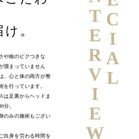
SPECIAL
INTERVIEW
届け。
さや瞼のピクつきな
が溜まっていません
は、心と体の両方が整
術を行っています。
スは足裏からヘッドま
90分。
身のみの施術もござい
ご自身を労わる時間を