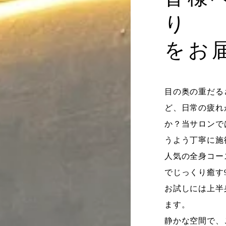
り
をお
目の奥の重だる
ど、日常の疲れ
か？当サロンで
うよう丁寧に施
人気の全身コー
でじっくり癒す
お試しには上半
ます。
静かな空間で、