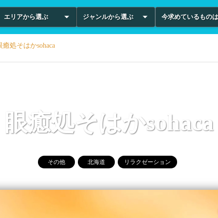
エリアから選ぶ
ジャンルから選ぶ
今求めているもの
眼癒処そはかsohaca
眼癒処そはかsohaca
その他
北海道
リラクゼーション