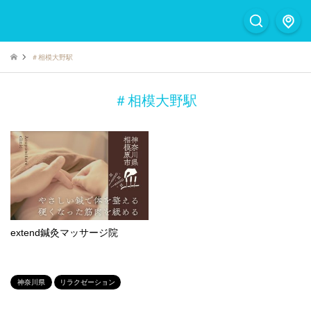
＃相模大野駅
＃相模大野駅
extend鍼灸マッサージ院
神奈川県
リラクゼーション