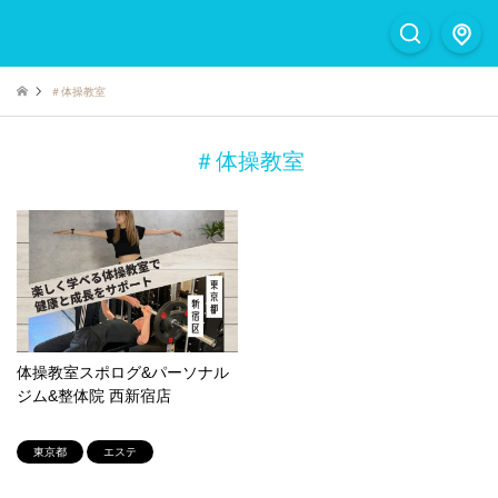
＃体操教室
＃体操教室
体操教室スポログ&パーソナル
ジム&整体院 西新宿店
東京都
エステ