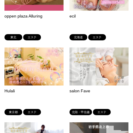
oppen plaza Alluring
ecil
東北
エステ
北海道
エステ
Hulali
salon Fave
東京都
エステ
北陸・甲信越
エステ