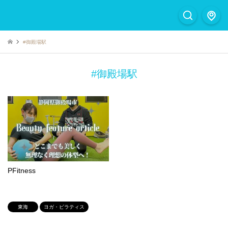
#御殿場駅
#御殿場駅
PFitness
東海
ヨガ・ピラティス