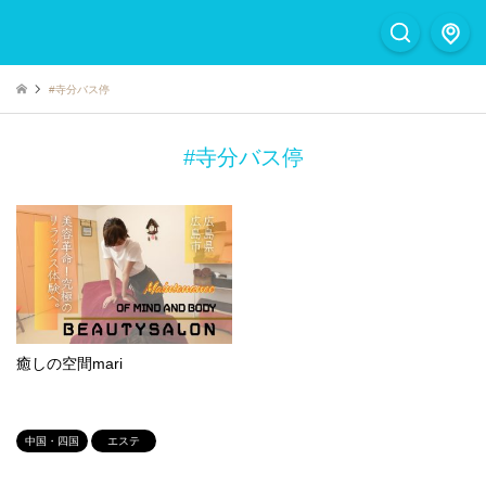
#寺分バス停
#寺分バス停
癒しの空間mari
中国・四国
エステ