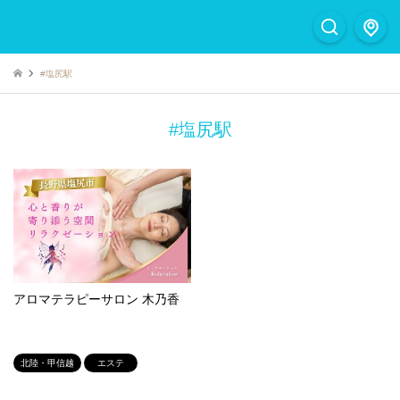
#塩尻駅
#塩尻駅
アロマテラピーサロン 木乃香
北陸・甲信越
エステ