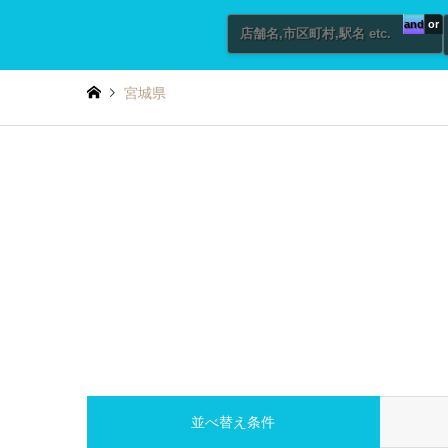
and
or
宮城県
並べ替え条件