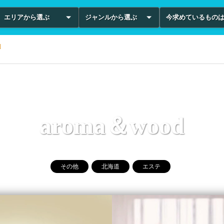
エリアから選ぶ
ジャンルから選ぶ
今求めているもの
d
aroma＆wood
その他
北海道
エステ