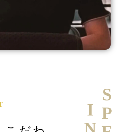
T
へこだわ