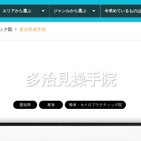
エリアから選ぶ
ジャンルから選ぶ
今求めているもの
ック院
多治見操手院
多治見操手院
愛知県
東海
整体・カイロプラクティック院