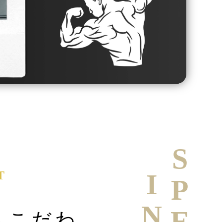
T
へこだわ