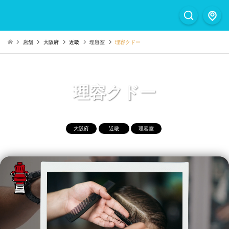
店舗
大阪府
近畿
理容室
理容クドー
理容クドー
大阪府
近畿
理容室